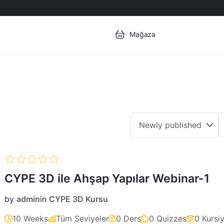
Mağaza
CYPE 3D ile Ahşap Yapılar Webinar-1
by
admin
in
CYPE 3D Kursu
10 Weeks
Tüm Seviyeler
0 Ders
0 Quizzes
0 Kursi