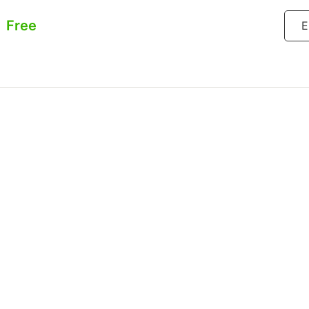
Free
E